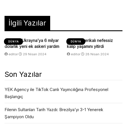
İlgili Yazılar
ABD’den Ukrayna’ya 6 milyar
Siyahi Amerikalı nefessiz
DÜNYA
DÜNYA
dolarlık yeni ek askeri yardım
kalıp yaşamını yitirdi
editor
29 Nisan 2024
editor
28 Nisan 2024
Son Yazılar
YEK Agency ile TikTok Canlı Yayıncılığına Profesyonel
Başlangıç
Filenin Sultanları Tarih Yazdı: Brezilya’yı 3-1 Yenerek
Şampiyon Oldu