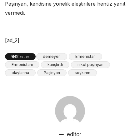
Paşinyan, kendisine yönelik eleştirilere henüz yanıt
vermedi.
[ad_2]
demeyen
Ermenistan
Etiketler
Ermenistanı
karıştırdı
nikol paşinyan
olaylarına
Paşinyan
soykırım
editor