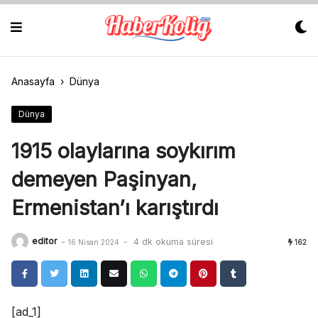
Skip
to
content
Anasayfa
›
Dünya
Dünya
1915 olaylarına soykırım
demeyen Paşinyan,
Ermenistan’ı karıştırdı
editor
-
-
4 dk okuma süresi
16 Nisan 2024
162
[ad_1]