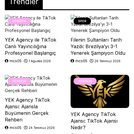
Trendler
GÜNDEM
SPOR
YEK Agency ile TikTok
Filenin Sultanları Tarih
Canlı Yayıncılığına
Yazdı: Brezilya’yı 3-1
Profesyonel Başlangıç
Yenerek Şampiyon Oldu
mcs05
mcs05
1 Ağustos 2026
26 Temmuz 2026
GÜNDEM
GÜNDEM
YEK Agency TikTok
Ajansı: Ajansla
Büyümenin Gerçek
YEK Agency TikTok
Rehberi
Ajansı: TikTok Ajansı
Nedir?
mcs05
24 Temmuz 2026