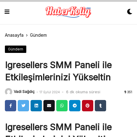
Skip
to
content
Anasayfa
›
Gündem
Gündem
Igresellers SMM Paneli ile
Etkileşimlerinizi Yükseltin
Vadi Sağdıç
-
-
6 dk okuma süresi
17 Eylül 2024
351
Igresellers SMM Paneli ile