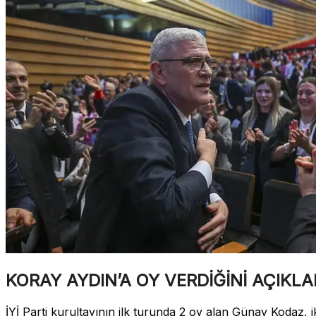
KORAY AYDIN’A OY VERDİĞİNİ AÇIKLAD
İYİ Parti kurultayının ilk turunda 2 oy alan Günay Kodaz, 