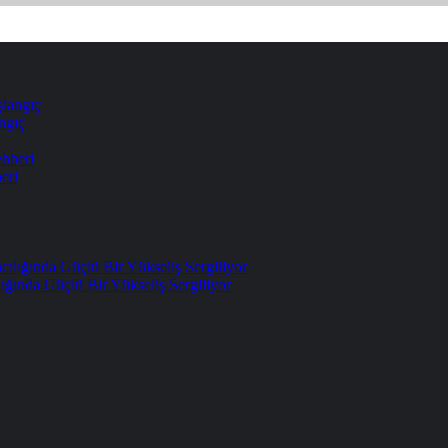
ngıç
eri
ığında Güçlü Bir Yükseliş Sergiliyor