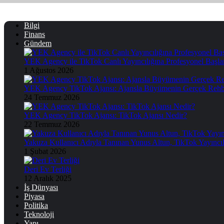
Skip
to
Bilgi
content
Finans
Gündem
YEK Agency ile TikTok Canlı Yayıncılığına Profesyonel Başla
1 Ağustos 2026
YEK Agency TikTok Ajansı: Ajansla Büyümenin Gerçek Rehb
24 Temmuz 2026
YEK Agency TikTok Ajansı: TikTok Ajansı Nedir?
22 Temmuz 2026
Yakuza Kullanıcı Adıyla Tanınan Yunus Altun, TikTok Yayıncıl
1 Şubat 2026
Deri Ev Terliği
12 Aralık 2025
İş Dünyası
Piyasa
Politika
Teknoloji
Yapı