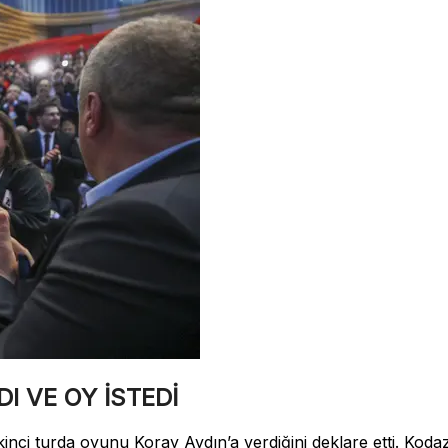
I VE OY İSTEDİ
ikinci turda oyunu Koray Aydın’a verdiğini deklare etti. Ko