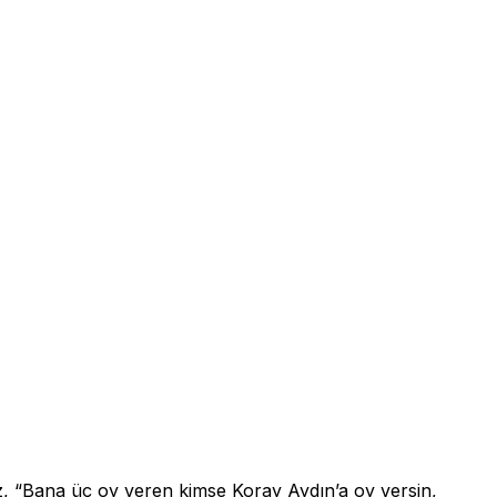
daz, “Bana üç oy veren kimse Koray Aydın’a oy versin,