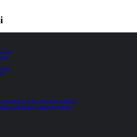
i
ngıç
eri
ığında Güçlü Bir Yükseliş Sergiliyor