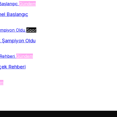
Gündem
nel Başlangıç
Spor
rek Şampiyon Oldu
Gündem
çek Rehberi
em