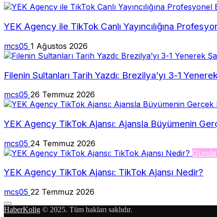
YEK Agency ile TikTok Canlı Yayıncılığına Profesyo
mcs05
1 Ağustos 2026
Filenin Sultanları Tarih Yazdı: Brezilya’yı 3-1 Yene
mcs05
26 Temmuz 2026
YEK Agency TikTok Ajansı: Ajansla Büyümenin Ger
mcs05
24 Temmuz 2026
Günd
YEK Agency TikTok Ajansı: TikTok Ajansı Nedir?
mcs05
22 Temmuz 2026
HaberKolig
© 2025. Tüm hakları saklıdır.