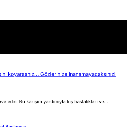
besini koyarsanız… Gözlerinize inanamayacaksınız!
ave edin. Bu karışım yardımıyla kış hastalıkları ve…
el Başlangıç