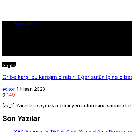
Anasayfa
•
birebir
birebir
Sağlık
Gribe karşı bu karışım birebir! Eğer sütün içine o 
editor
1 Nisan 2023
0
149
[ad_1] Yararları saymakla bitmeyen sütün içine sarımsak il
Son Yazılar
YEK Agency ile TikTok Canlı Yayıncılığına Profesyon