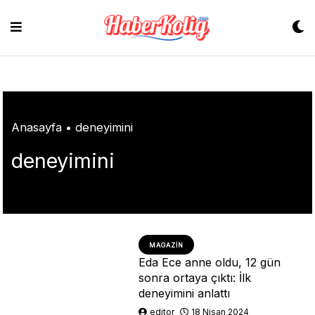
Skip
to
content
Anasayfa
•
deneyimini
deneyimini
MAGAZIN
Eda Ece anne oldu, 12 gün
sonra ortaya çıktı: İlk
deneyimini anlattı
editor
18 Nisan 2024