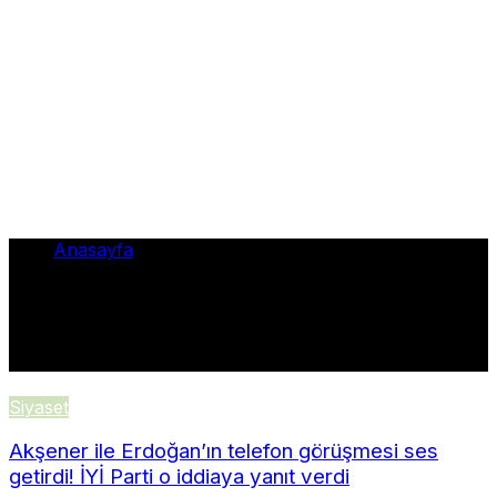
Anasayfa
•
ile
ile
Siyaset
Akşener ile Erdoğan’ın telefon görüşmesi ses
getirdi! İYİ Parti o iddiaya yanıt verdi