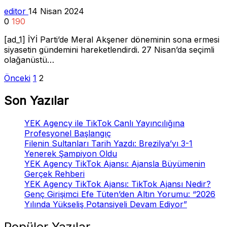
editor
14 Nisan 2024
0
190
[ad_1] İYİ Parti’de Meral Akşener döneminin sona ermesi
siyasetin gündemini hareketlendirdi. 27 Nisan’da seçimli
olağanüstü…
Yazı
Önceki
1
2
sayfalaması
Son Yazılar
YEK Agency ile TikTok Canlı Yayıncılığına
Profesyonel Başlangıç
Filenin Sultanları Tarih Yazdı: Brezilya’yı 3-1
Yenerek Şampiyon Oldu
YEK Agency TikTok Ajansı: Ajansla Büyümenin
Gerçek Rehberi
YEK Agency TikTok Ajansı: TikTok Ajansı Nedir?
Genç Girişimci Efe Tüten’den Altın Yorumu: “2026
Yılında Yükseliş Potansiyeli Devam Ediyor”
Popüler Yazılar