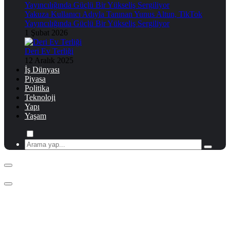
Yakuza Kullanıcı Adıyla Tanınan Yunus Altun, TikTok
Yayıncılığında Güçlü Bir Yükseliş Sergiliyor
1 Şubat 2026
Deri Ev Terliği
12 Aralık 2025
İş Dünyası
Piyasa
Politika
Teknoloji
Yapı
Yaşam