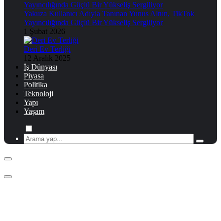
Yakuza Kullanıcı Adıyla Tanınan Yunus Altun, TikTok
Yayıncılığında Güçlü Bir Yükseliş Sergiliyor
1 Şubat 2026
Deri Ev Terliği
12 Aralık 2025
İş Dünyası
Piyasa
Politika
Teknoloji
Yapı
Yaşam