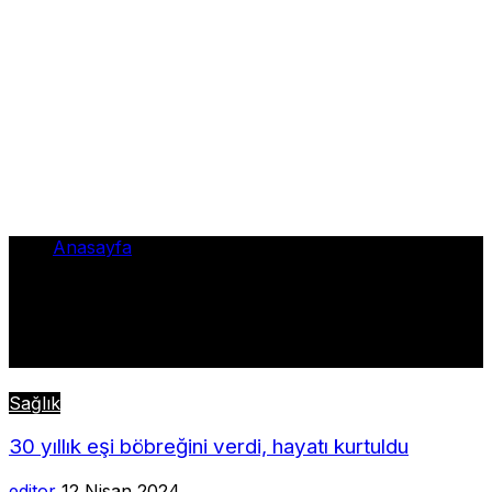
Anasayfa
•
kurtuldu
kurtuldu
Sağlık
30 yıllık eşi böbreğini verdi, hayatı kurtuldu
editor
12 Nisan 2024