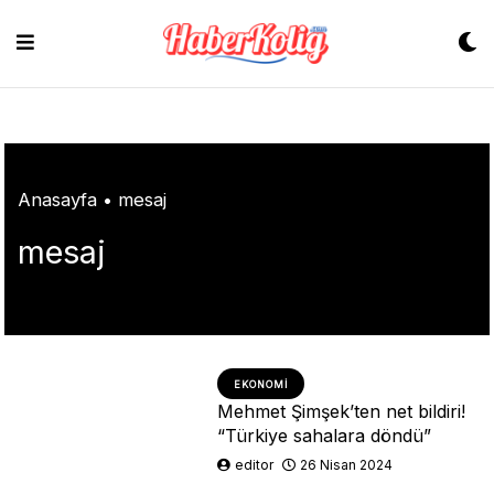
Skip
to
content
Anasayfa
•
mesaj
mesaj
EKONOMI
Mehmet Şimşek’ten net bildiri!
“Türkiye sahalara döndü”
editor
26 Nisan 2024