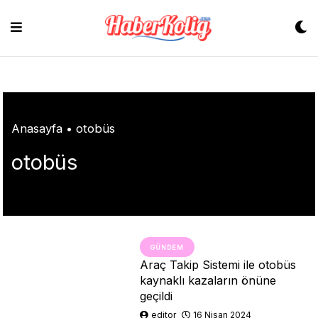
Skip
to
content
Anasayfa
•
otobüs
otobüs
GÜNDEM
Araç Takip Sistemi ile otobüs
kaynaklı kazaların önüne
geçildi
editor
16 Nisan 2024