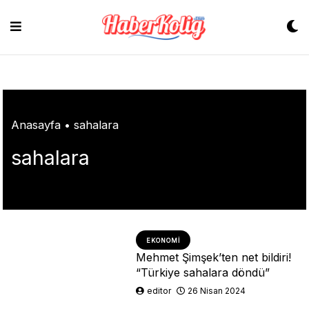
Skip
to
content
Anasayfa
•
sahalara
sahalara
EKONOMI
Mehmet Şimşek’ten net bildiri!
“Türkiye sahalara döndü”
editor
26 Nisan 2024