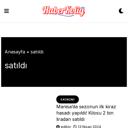
Skip
to
content
Anasayfa
•
satıldı
satıldı
EKONOMI
Manisa’da sezonun ilk kiraz
hasadı yapıldı! Kilosu 2 bin
liradan satıldı
editor
13 Nisan 2024