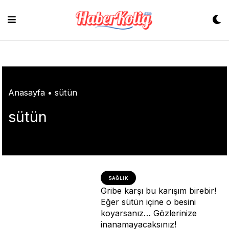
Skip
to
content
Anasayfa
•
sütün
sütün
SAĞLIK
Gribe karşı bu karışım birebir!
Eğer sütün içine o besini
koyarsanız… Gözlerinize
inanamayacaksınız!