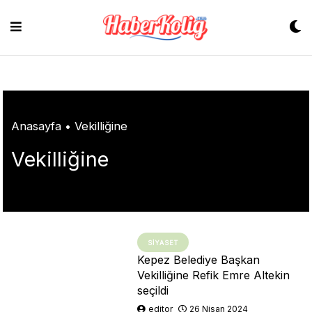
Skip
to
content
Anasayfa
•
Vekilliğine
Vekilliğine
SIYASET
Kepez Belediye Başkan
Vekilliğine Refik Emre Altekin
seçildi
editor
26 Nisan 2024