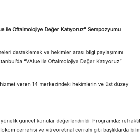
VAlue ile Oftalmolojiye Değer Katıyoruz” Sempozyumu
meleri desteklemek ve hekimler arası bilgi paylaşımını
tanbul’da “VAlue ile Oftalmolojiye Değer Katıyoruz”
 hizmet veren 14 merkezindeki hekimlerin ve üst düzey
önelik güncel konular değerlendirildi. Programda; refrakti
glokom cerrahisi ve vitreoretinal cerrahi gibi başlıklarda bili