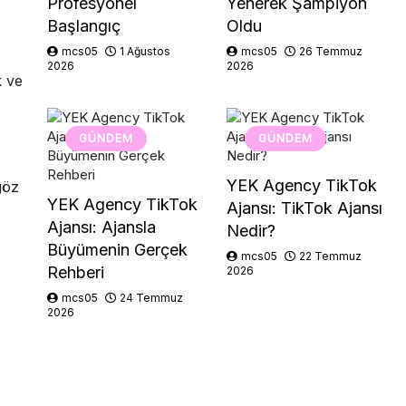
Profesyonel
Yenerek Şampiyon
Başlangıç
Oldu
mcs05
1 Ağustos
mcs05
26 Temmuz
2026
2026
k ve
GÜNDEM
GÜNDEM
YEK Agency TikTok
göz
YEK Agency TikTok
Ajansı: TikTok Ajansı
Ajansı: Ajansla
Nedir?
Büyümenin Gerçek
mcs05
22 Temmuz
Rehberi
2026
mcs05
24 Temmuz
2026