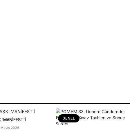
GENEL
 ‘MANİFEST’İ
 Mayıs 2026