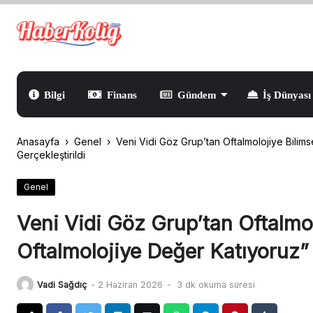
Skip
to
content
Bilgi
Finans
Gündem
İş Dünyası
Anasayfa
›
Genel
›
Veni Vidi Göz Grup’tan Oftalmolojiye Bilim
Gerçekleştirildi
Genel
Veni Vidi Göz Grup’tan Oftalmolo
Oftalmolojiye Değer Katıyoruz
Vadi Sağdıç
-
2 Haziran 2026
-
3 dk okuma süresi