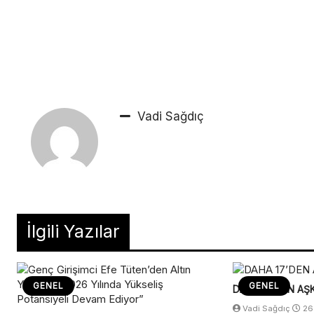
Vadi Sağdıç
İlgili Yazılar
GENEL
GENEL
DAHA 17’DEN AŞK
Vadi Sağdıç
26