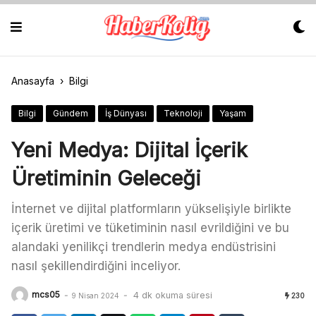
Skip
to
content
Anasayfa
›
Bilgi
Bilgi
Gündem
İş Dünyası
Teknoloji
Yaşam
Yeni Medya: Dijital İçerik
Üretiminin Geleceği
İnternet ve dijital platformların yükselişiyle birlikte
içerik üretimi ve tüketiminin nasıl evrildiğini ve bu
alandaki yenilikçi trendlerin medya endüstrisini
nasıl şekillendirdiğini inceliyor.
mcs05
-
-
4 dk okuma süresi
9 Nisan 2024
230