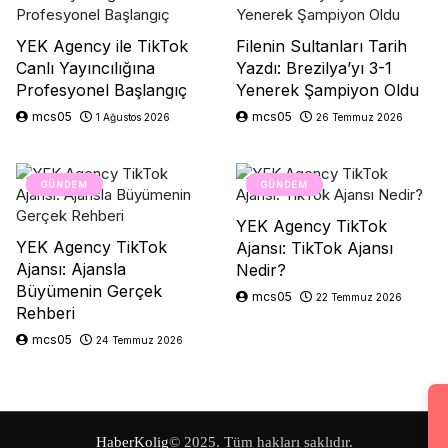
YEK Agency ile TikTok
Filenin Sultanları Tarih
Canlı Yayıncılığına
Yazdı: Brezilya’yı 3-1
Profesyonel Başlangıç
Yenerek Şampiyon Oldu
mcs05
mcs05
1 Ağustos 2026
26 Temmuz 2026
GÜNDEM
GÜNDEM
YEK Agency TikTok
YEK Agency TikTok
Ajansı: TikTok Ajansı
Ajansı: Ajansla
Nedir?
Büyümenin Gerçek
mcs05
22 Temmuz 2026
Rehberi
mcs05
24 Temmuz 2026
HaberKolig
© 2025. Tüm hakları saklıdır.