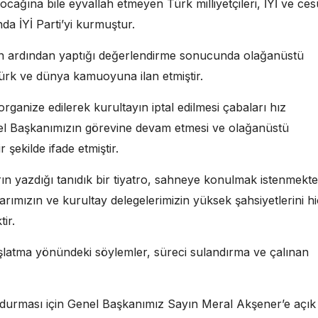
cağına bile eyvallah etmeyen Türk milliyetçileri, İYİ ve ces
da İYİ Parti’yi kurmuştur.
in ardından yaptığı değerlendirme sonucunda olağanüstü
Türk ve dünya kamuoyuna ilan etmiştir.
 organize edilerek kurultayın iptal edilmesi çabaları hız
enel Başkanımızın görevine devam etmesi ve olağanüstü
 şekilde ifade etmiştir.
rın yazdığı tanıdık bir tiyatro, sahneye konulmak istenmekted
anlarımızın ve kurultay delegelerimizin yüksek şahsiyetlerini h
ir.
şlatma yönündeki söylemler, süreci sulandırma ve çalınan
durması için Genel Başkanımız Sayın Meral Akşener’e açık 