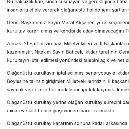
Bu haksızlık karşısında susmayan ve gerektiğinde baba o
insanlarla el ele vererek olağanüstü hal dönemi şartların
Genel Başkanımız Sayın Meral Akşener, yerel seçimler
kurultay kararı almış ve kendisi de aday olmayacağını 
Ancak İYİ Parti’mizin bazı Milletvekilleri ve İl Başkanları
kazanmıştır. Nitekim Sayın Bahçeli, iktidar tarafının G
kurultayın iptal edilmesi yönündeki talebini açık ve net bir
Olağanüstü kurultayın iptal edilmesi senaryosuyla iktida
Böylesine talihsiz girişimler Milletvekillerimizin, il başk
saymak ve onların hür iradelerine ipotek koymak demekt
Olağanüstü kurultay yerine olağan kurultay sürecini ba
minareye kılıf bulma girişiminden ibaret kalacaktır.
Olağanüstü kurultay kararının sonuna kadar arkasında 