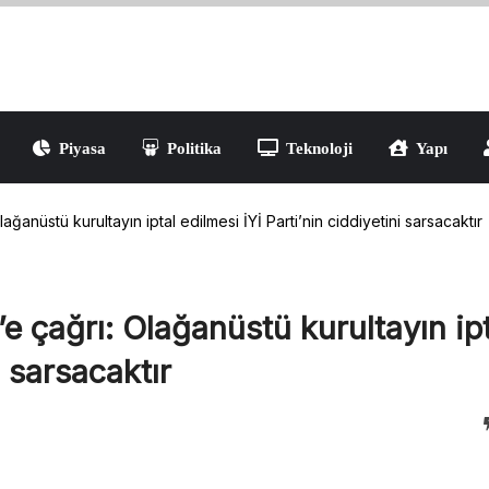
Piyasa
Politika
Teknoloji
Yapı
Yaşam
anüstü kurultayın iptal edilmesi İYİ Parti’nin ciddiyetini sarsacaktır
 çağrı: Olağanüstü kurultayın ipt
i sarsacaktır