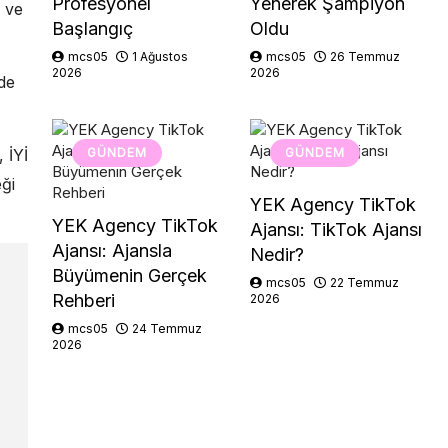
Profesyonel
Yenerek Şampiyon
i ve
Başlangıç
Oldu
mcs05
1 Ağustos
mcs05
26 Temmuz
2026
2026
de
 İYİ
GÜNDEM
GÜNDEM
ği
YEK Agency TikTok
YEK Agency TikTok
Ajansı: TikTok Ajansı
Ajansı: Ajansla
Nedir?
Büyümenin Gerçek
mcs05
22 Temmuz
Rehberi
2026
mcs05
24 Temmuz
2026