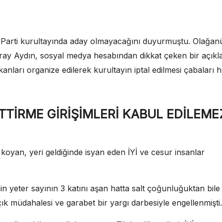
İ Parti kurultayında aday olmayacağını duyurmuştu. Olağan
Koray Aydın, sosyal medya hesabından dikkat çeken bir açık
aşkanları organize edilerek kurultayın iptal edilmesi çabaları h
TTİRME GİRİŞİMLERİ KABUL EDİLEME
r koyan, yeri geldiğinde isyan eden İYİ ve cesur insanlar
n yeter sayının 3 katını aşan hatta salt çoğunluğuktan bile
ık müdahalesi ve garabet bir yargı darbesiyle engellenmişti.