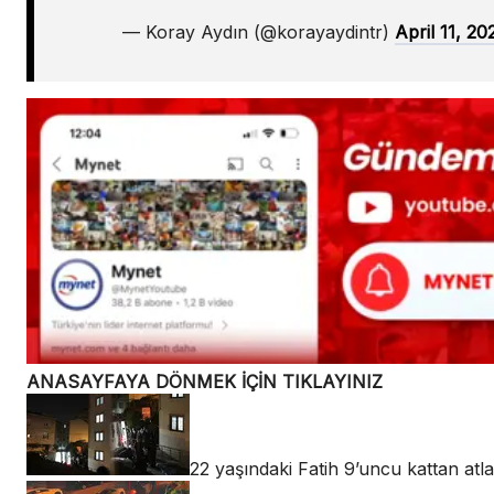
— Koray Aydın (@korayaydintr)
April 11, 20
ANASAYFAYA DÖNMEK İÇİN TIKLAYINIZ
22 yaşındaki Fatih 9’uncu kattan atl