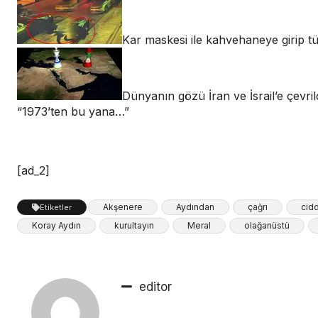
Kar maskesi ile kahvehaneye girip tüf
Dünyanın gözü İran ve İsrail’e çevri
“1973’ten bu yana…”
[ad_2]
Akşenere
Aydından
çağrı
cidd
Etiketler
Koray Aydın
kurultayın
Meral
olağanüstü
editor