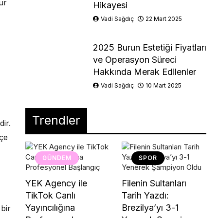
ur
Hikayesi
Vadi Sağdıç
22 Mart 2025
2025 Burun Estetiği Fiyatları
ve Operasyon Süreci
Hakkında Merak Edilenler
Vadi Sağdıç
10 Mart 2025
Trendler
ir.
içe
GÜNDEM
SPOR
YEK Agency ile
Filenin Sultanları
TikTok Canlı
Tarih Yazdı:
Yayıncılığına
Brezilya’yı 3-1
bir