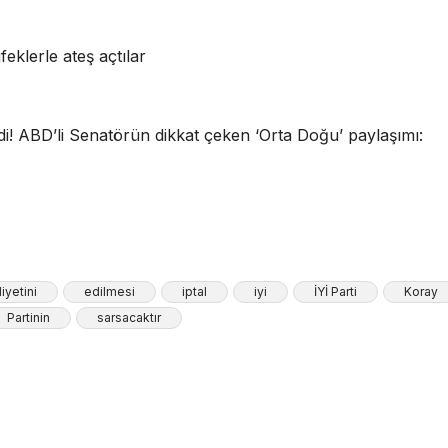
eklerle ateş açtılar
ldi! ABD’li Senatörün dikkat çeken ‘Orta Doğu’ paylaşımı:
iyetini
edilmesi
iptal
iyi
İYİ Parti
Koray
Partinin
sarsacaktır