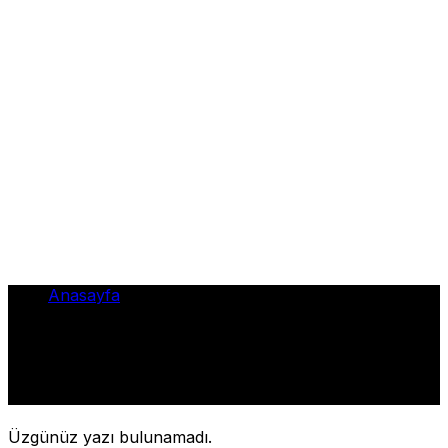
Anasayfa
•
2024te
2024te
Üzgünüz yazı bulunamadı.