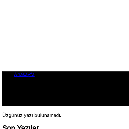
Anasayfa
•
zamlar
zamlar
Üzgünüz yazı bulunamadı.
Son Yazılar